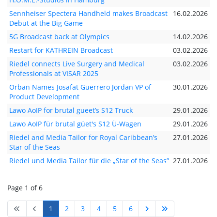
Sennheiser Spectera Handheld makes Broadcast
16.02.2026
Debut at the Big Game
5G Broadcast back at Olympics
14.02.2026
Restart for KATHREIN Broadcast
03.02.2026
Riedel connects Live Surgery and Medical
03.02.2026
Professionals at VISAR 2025
Orban Names Josafat Guerrero Jordan VP of
30.01.2026
Product Development
Lawo AoIP for brutal gueet’s S12 Truck
29.01.2026
Lawo AoIP für brutal güet's S12 Ü-Wagen
29.01.2026
Riedel and Media Tailor for Royal Caribbean’s
27.01.2026
Star of the Seas
Riedel und Media Tailor für die „Star of the Seas”
27.01.2026
Page 1 of 6
1
2
3
4
5
6