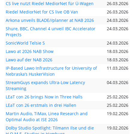
CS live nutzt Riedel MediorNet für Ü-Wagen
26.03.2026
Riedel MediorNet for CS live OB Van
26.03.2026
Arkona unveils BLADE//planner at NAB 2026
24.03.2026
Shure, BBC, Channel 4 unveil IBC Accelerator
24.03.2026
Projects
SonicWorld Telsie S
24.03.2026
Lawo at 2026 NAB Show
18.03.2026
Lawo auf der NAB 2026
18.03.2026
IP-Based Lawo Infrastructure for University of
11.03.2026
Nebraska’s HuskerVision
StreamGuys expands Ultra-Low Latency
04.03.2026
Streaming
LEaT con 26 brings Now in Three Halls
25.02.2026
LEaT con 26 erstmals in drei Hallen
25.02.2026
Martin Audio, TiMax, Linea Research and
19.02.2026
Optimal Audio at ISE 2026
Dolby Studio Spotlight: Tilmann Ilse und die
19.02.2026
H.O.M.E.-Studios in Hamburg