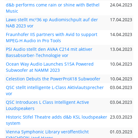
d&b performs come rain or shine with Bethel
24.04.2023
Music
Lawo stellt mc²36 xp Audiomischpult auf der
17.04.2023
NAB 2023 vor
Fraunhofer IIS partners with Avid to support
14.04.2023
MPEG-H Audio in Pro Tools
PSI Audio stellt den AVAA C214 mit aktiver
13.04.2023
Bassabsorber-Technologie vor
Ocean Way Audio Launches S15A Powered
10.04.2023
Subwoofer at NAMM 2023
Celestion Debuts the PowerProX18 Subwoofer
10.04.2023
QSC stellt intelligente L-Class Aktivlautsprecher
03.04.2023
vor
QSC Introduces L Class Intelligent Active
03.04.2023
Loudspeakers
Historic Stifel Theatre adds d&b KSL loudspeaker
23.03.2023
system
Vienna Symphonic Library veröffentlicht
01.03.2023
SYNCHRON-ized Harps