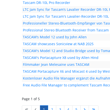
Tascam DR-10L Pro Recorder
LTC Jam Sync for Tascam’s Lavalier Recorder DR-10L 
LTC Jam Sync für Tascam's Lavalier-Recorder DR-10L 
Professioneller Stereo-Bluetooth-Empfänger von Ta
Professional Stereo Bluetooth Receiver from Tascam
TASCAM’s Model 12 used by John Allen
TASCAM showcases Sonicview at NAB 2025
TASCAM's Model 12 and Studio Bridge used by Toma
TASCAM's Portacapture X8 used by Allen Hind
Filmmaker Jean Melesaine uses TASCAM
TASCAM Portacapture X6 and Mixcast 4 used by Wes
Kostenloser Audio File Manager ergänzt die Aufna
Free Audio File Manager to complement Tascam Rec
Page 1 of 5
1
2
3
4
5